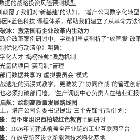
数据的战略投资风险预测模型
训颠覆了我们对‘新基建’的认知，"增产公司数字化转
基因+蓝色科技’课程体系，帮助我们建立了从革命方法
破冰：激活国有企业改革内生动力
政企改革案例研讨中，学员们重点剖析了
"放管服"
制优化行动清单》明确：
数字化人才"揭榜挂帅"激励机制
风光氢储项目"赛马制"管理
跨部门数据共享的"虚拟委员会"模式
战遗址的沉浸式教学，更激发了
"协同作战"的管理创
也必须打破部门墙。"生产调度中心负责人在结业汇报
启航：绘制高质量发展路线图
上，增产公司党委书记提出
"三个先锋"行动计划：
锋
：每季度组织
西柏坡红色教育
主题研讨
锋
：
2026年前建成覆盖全产业链的工业互联网平台
锋
：在雄安新区设立新能源技术孵化基地