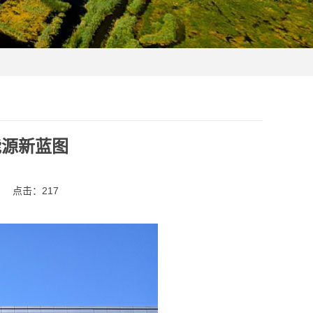
能源新蓝图
点击：
217