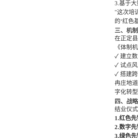
3.
基于大
"这次培
的
‘红色
三、机制
在正定县
《体制机
✓ 建立
✓ 试点
✓ 搭建
冉庄地道
字化转型
四、战略
结业仪式
1.
红色先
2.
数字先
3.
绿色先