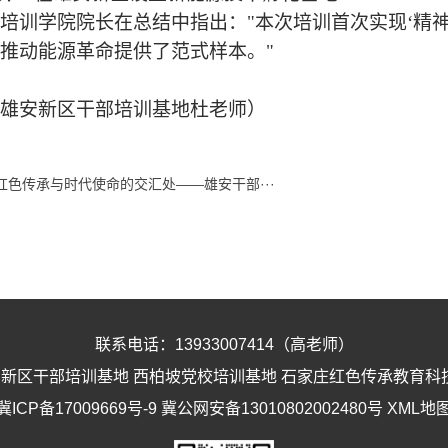
培训学院院长在总结中指出：
"本次培训首次实现‘精
推动能源革命提供了范式样本。"
雄安新区干部培训基地杜老师）
红色传承与时代使命的交汇处——雄安干部···
联系电话：13933007414（高老师）
安新区干部培训基地
西柏坡党校培训基地
石家庄红色传承教育科
冀ICP备17009669号-9
冀公网安备13010802002480号
XML地