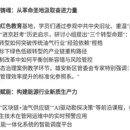
铸魂：从革命圣地汲取奋进力量
红色教育
基地
，学员们通过参观中共中央旧址、重温"
"进京赶考"历史启示，研讨小组提出"三个转型命题"
转型如何突破传统油气行业
"经验依赖"桎梏
标下绿色低碳转型的产业链重构路径
制改革中如何平衡创新容错与风险管控
态治理案例教学环节，雄安新区管委会专家特别强调
管理效率提升的标准化参照系。"
赋能：构建能源行业新质生产力
"区块链+油气供应链""AI驱动勘探决策"等前沿课
生技术在管网运维中的实时预警应用
氢能一体化系统的智能调度平台