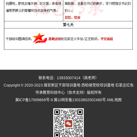
联系电话：13933007414（高老师）
Copyright © 2020-2023
雄安新区干部培训基地
西柏坡党校培训基地
石家庄红色
传承教育科技中心（技术支持）版权所有
冀ICP备17009669号-9
冀公网安备13010802002480号
XML地图