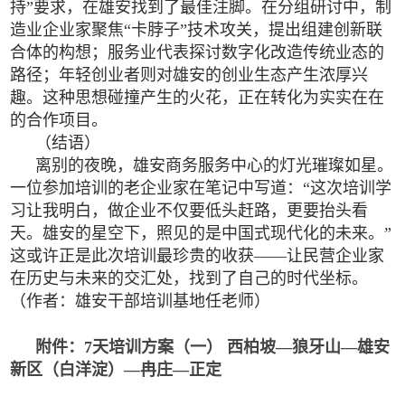
持”要求，在雄安找到了最佳注脚。在分组研讨中，制
造业企业家聚焦“卡脖子”技术攻关，提出组建创新联
合体的构想；服务业代表探讨数字化改造传统业态的
路径；年轻创业者则对雄安的创业生态产生浓厚兴
趣。这种思想碰撞产生的火花，正在转化为实实在在
的合作项目。
（结语）
离别的夜晚，雄安商务服务中心的灯光璀璨如星。
一位参加培训的老企业家在笔记中写道：“这次培训学
习让我明白，做企业不仅要低头赶路，更要抬头看
天。雄安的星空下，照见的是中国式现代化的未来。”
这或许正是此次培训最珍贵的收获——让民营企业家
在历史与未来的交汇处，找到了自己的时代坐标。
（作者：雄安干部培训基地任老师）
附件：7天培训方案（一） 西柏坡—狼牙山—雄安
新区（白洋淀）—冉庄—正定