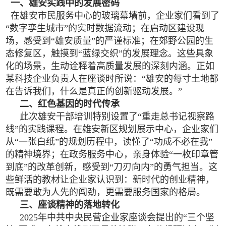
一、雄安实践中的发展密码
在雄安市民服务中心的玻璃幕墙前，企业家们看到了
“数字孪生城市”的实时数据流动；在启动区建设现
场，感受到“雄安质量”的严谨标准；在郊野公园的生
态修复区，触摸到“蓝绿交织”的发展理念。这些具象
化的场景，生动诠释着高质量发展的深刻内涵。正如
某科技企业负责人在座谈时所说：“雄安的每寸土地都
在告诉我们，什么是真正的创新驱动发展。”
二、红色基因的时代传承
此次雄安干部培训特别设置了“重走总书记视察路
线”的实践课程。在雄安新区规划展示中心，企业家们
从“一张白纸”的规划历程中，读懂了“功成不必在我”
的精神境界；在政务服务中心，亲身体验“一枚印章管
到底”的改革创新，感受到“刀刃向内”的勇气担当。这
些鲜活的教材让企业家认识到：新时代的创业精神，
既需要敢为人先的闯劲，更需要服务国家的格局。
三、座谈精神的落地转化
2025年中共中央民营企业家座谈会提出的“三个坚