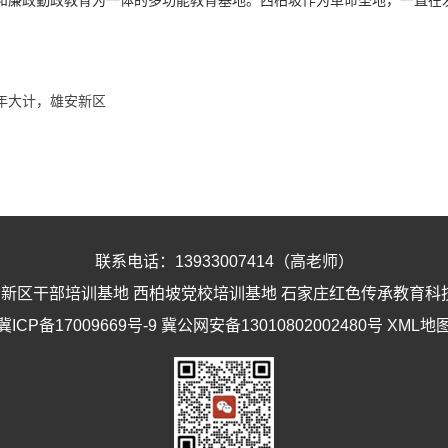
和廉政勤政教育为一体的多功能教育基地。西柏坡作为革命圣地，一直在
。
年大计，雄安新区
联系电话：13933007414（高老师）
安新区干部培训基地
西柏坡党校培训基地
石家庄红色传承教育科
冀ICP备17009669号-9
冀公网安备13010802002480号
XML地