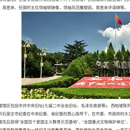
、周恩来、任弼时五位领袖铜铸像，领袖风范雕塑园，周恩来评语碑等。
馆馆区包括中共中央旧址(七届二中全会旧址、毛泽东故居等)、西柏坡陈
共石家庄市纪委在中央纪委、省纪委的悉心指导下，在市委、市政府的大
馆先后获得“全国百个爱国主义教育示范基地”、“全国重点文物保护单位”