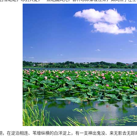
期，在淀泊相连、苇壕纵横的白洋淀上，有一支神出鬼没、来无影去无踪