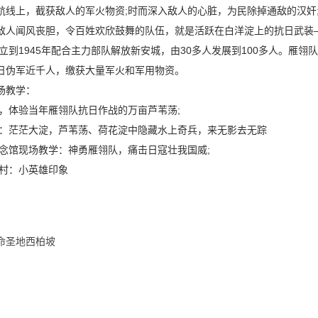
航线上，截获敌人的军火物资;时而深入敌人的心脏，为民除掉通敌的汉奸
敌人闻风丧胆，令百姓欢欣鼓舞的队伍，就是活跃在白洋淀上的抗日武装—
成立到1945年配合主力部队解放新安城，由30多人发展到100多人。雁
日伪军近千人，缴获大量军火和军用物资。
场教学：
进淀，体验当年雁翎队抗日作战的万亩芦苇荡;
教学：茫茫大淀，芦苇荡、荷花淀中隐藏水上奇兵，来无影去无踪
队纪念馆现场教学：神勇雁翎队，痛击日寇壮我国威;
嘎村：小英雄印象
命圣地西柏坡