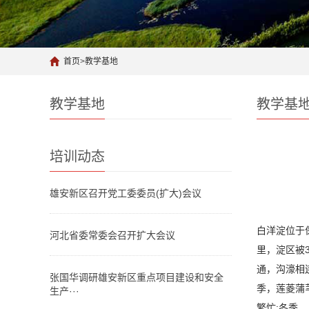
首页
>
教学基地
教学基地
教学基
培训动态
雄安新区召开党工委委员(扩大)会议
白洋淀位于
河北省委常委会召开扩大会议
里，淀区被3
通，沟濠相
张国华调研雄安新区重点项目建设和安全
季，莲菱蒲
生产···
繁忙;冬季