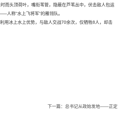
;时而头顶荷叶，嘴衔苇管，隐蔽在芦苇丛中，伏击敌人包运
—人称“水上飞将军”的雁翎队。
翎队利用冰上水上优势，与敌人交战70余次，仅牺牲8人，却击
下一篇：
总书记从政始发地——正定