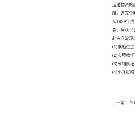
运送物资的
船。这支令
从1939年
毙、俘获了
赴白洋淀现
(1)乘船
(2)实境
(3)雁翎
(4)小兵张
上一篇：
革