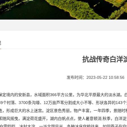
地
抗战传奇白洋
发布时间：2023-05-22 10:58:56
保定境内的安新县，水域面积366平方公里，为华北平原最大的淡水湖。
9个村落、3700条沟壕、12万亩芦苇分割成大小不等、形状各异的143
连，形成巨大的水上迷宫。淀区景色秀丽，物产丰富，一年四季，景随时
苇随风摇曳，满淀荷花盛开，湖内白帆点点，使人暑意顿消;秋季，白洋
，白雪皑皑，冰封大淀，一派北国风光，各种冰床穿梭往来，如同燕子在