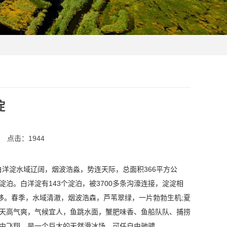
淀
点击：
1944
白洋淀水域辽阔，烟波浩淼，势连天际，总面积366平方公
个淀泊。白洋淀有143个淀泊，被3700多条沟濠连接，淀淀相
移。春季，水域清澈，烟波浩森，芦苇翠绿，一片勃勃生机;夏
淀天高气爽，气候宜人，鱼跳水面，蟹肥味香、鱼船队队、捕捞
空中飞翔，是一个巨大的天然滑冰场，可任自由驰骋。