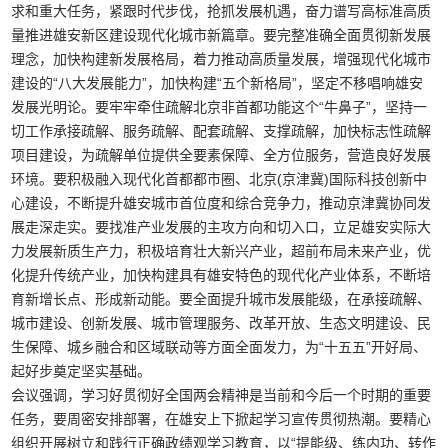
求和重大任务，紧跟时代步伐，抢抓发展机遇，奋力谱写高标准高质
量推进雄安新区建设现代化城市新篇章。要完整准确全面贯彻新发展
理念，加快构建新发展格局，着力推动高质量发展，增强现代化城市
建设的“八大发展能力”，加快构建“五个新格局”，坚定不移唱响雄安
发展光明论。要牢牢牵住疏解北京非首都功能这个“牛鼻子”，坚持一
切工作承接疏解、服务疏解、配套疏解、支撑疏解，加快标志性疏解
项目建设，为疏解单位提供全要素保障、全方位服务，营造良好发展
环境。要积极融入现代化首都都市圈、北京(京津冀)国际科技创新中
心建设，不断提升雄安城市首位度和综合竞争力，推动京津冀协同发
展走深走实。要找准产业发展的主攻方向和切入口，立足雄安实际大
力发展新质生产力，积极培育壮大新兴产业，超前布局未来产业，优
化提升传统产业，加快构建具有雄安特色的现代化产业体系，不断培
育新增长点、形成新动能。要全面提升城市发展能级，在承接疏解、
城市建设、创新发展、城市管理服务、改革开放、生态文明建设、民
生保障、城乡融合和区域联动等方面全面发力，为“十五五”开好局、
起好步奠定坚实基础。
会议强调，学习好贯彻好全国两会精神是当前和今后一个时期的重要
任务，要周密安排部署，在雄安上下掀起学习宣传贯彻热潮。要精心
组织开展树立和践行正确政绩观学习教育，以“提能级、练内功、转作