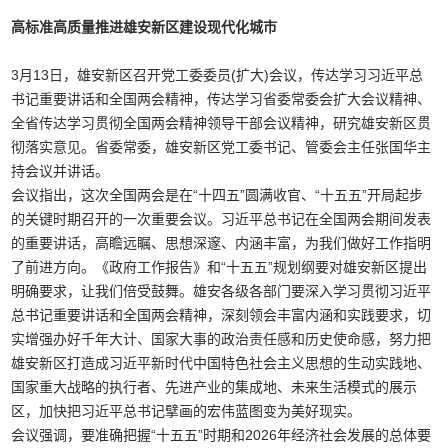
高标准高质量推进雄安新区建设现代化城市
3月13日，雄安新区召开党工委委员(扩大)会议，传达学习习近平总
书记重要讲话和全国两会精神，传达学习省委常委会扩大会议精神、
全省传达学习贯彻全国两会精神领导干部会议精神，研究雄安新区贯
彻落实意见。省委常委，雄安新区党工委书记、管委会主任张国华主
持会议并讲话。
会议指出，这次全国两会是在“十四五”圆满收官、“十五五”开局起步
的关键时期召开的一次重要会议。习近平总书记在全国两会期间发表
的重要讲话，高瞻远瞩、思想深邃、内涵丰富，为我们做好工作指明
了前进方向。《政府工作报告》和“十五五”规划纲要对雄安新区提出
明确要求，让我们倍受鼓舞。雄安各级各部门要深入学习贯彻习近平
总书记重要讲话和全国两会精神，深刻领会丰富内涵和实践要求，切
实增强办好千年大计、国家大事的政治责任感和历史使命感，努力把
雄安新区打造成习近平新时代中国特色社会主义思想的生动实践地、
国家重大战略的执行者、先进产业的集成地、未来生活模式的展示
区，加快把习近平总书记擘画的宏伟蓝图变为美好现实。
会议强调，要准确把握“十五五”时期和2026年经济社会发展的总体要