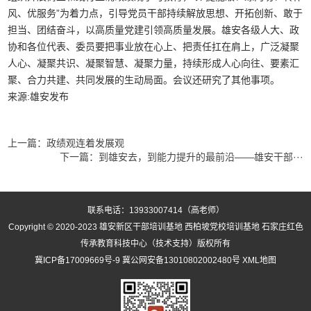
风、优服务”为着力点，引导党员干部持续解放思想、开拓创新、敢于
担当、团结奋斗，以高质量党建引领高质量发展。雄安各级人大、政
协和各位代表、委员要把事业放在心上、把责任扛在肩上，广泛凝聚
人心、凝聚共识、凝聚智慧、凝聚力量，持续形成人心向往、要素汇
聚、合力共建、共同发展的生动局面。会议还研究了其他事项。
来源:雄安发布
上一篇：
政绩观连着发展观
下一篇：
到雄安去，到能力提升的最前沿——雄安干部···
联系电话：13933007414（高老师）
Copyright © 2020-2023
雄安新区干部培训基地
西柏坡党校培训基地
石家庄红色
传承教育科技中心（技术支持）版权所有
冀ICP备17009669号-9
冀公网安备13010802002480号
XML地图