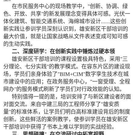
在市民服务中心的现场教学中，"创新、协调、绿
色、开放、共享"的新发展理念变得具体可感。光伏一
体化建筑、智能交通系统、海绵城市设计......这些创
新实践让参训学员深刻认识到，雄安新区干部培训的
最大价值，就是让国家战略从文件表述变成可知可感
的生动实践。
二、深度研学：在创新实践中锤炼过硬本领
雄安新区干部培训的课程设置极具特色，采用"三
分理论、七分实践"的教学模式。在容东片区的建设现
场，学员们亲身体验了"BIM+CIM"数字孪生技术在城
市建设中的应用；在政务服务中心，"一窗受理、全程
网办"的服务模式刷新了学员们对行政效能的认知。
特别值得一提的是，培训安排了与新区建设者的面
对面交流。来自中建三局的工程师分享了"雄安质
量"的标准体系，让学员们明白高标准建设背后的制度
创新。这些鲜活的案例教学，使参训学员在雄安新区
干部培训中获得了书本上难以学到的实战经验。
三、思想碰撞：在交流研讨中拓宽视野