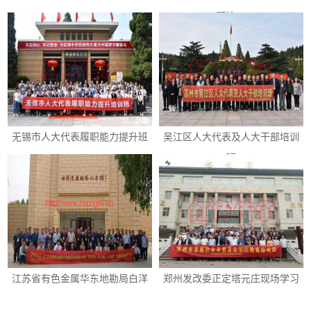
题培···
无锡市人大代表履职能力提升班
吴江区人大代表及人大干部培训
班
江苏省有色金属华东地勘局白洋
郑州发改委正定塔元庄现场学习
淀现···